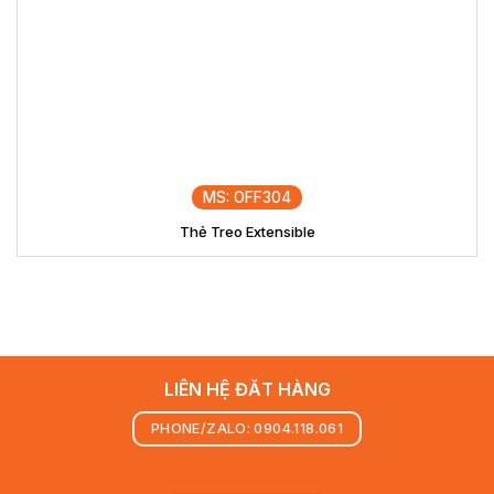
MS: OFF304
Thẻ Treo Extensible
LIÊN HỆ ĐĂT HÀNG
PHONE/ZALO: 0904.118.061