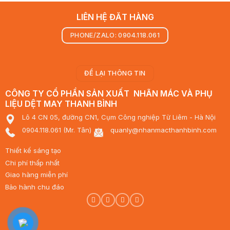
LIÊN HỆ ĐĂT HÀNG
PHONE/ZALO: 0904.118.061
ĐỂ LẠI THÔNG TIN
CÔNG TY CỔ PHẦN SẢN XUẤT NHÃN MÁC VÀ PHỤ
LIỆU DỆT MAY THANH BÌNH
Lô 4 CN 05, đường CN1, Cụm Công nghiệp Từ Liêm - Hà Nội
0904.118.061 (Mr. Tân)
quanly@nhanmacthanhbinh.com
Thiết kế sáng tạo
Chi phí thấp nhất
Giao hàng miễn phí
Bảo hành chu đáo