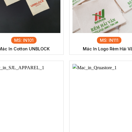
MS: IN101
MS: IN111
Mác In Cotton UNBLOCK
Mác In Logo Rèm Hải V