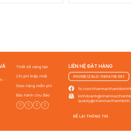
VÀ
LIÊN HỆ ĐĂT HÀNG
Thiết kế sáng tạo
Chi phí thấp nhất
PHONE/ZALO: 0904.118.061
m -
Giao hàng miễn phí
fb.com/nhanmacthanhbinhH
Bảo hành chu đáo
kinhdoanh@nhanmacthanhb
quanly@nhanmacthanhbinh
ĐỂ LẠI THÔNG TIN