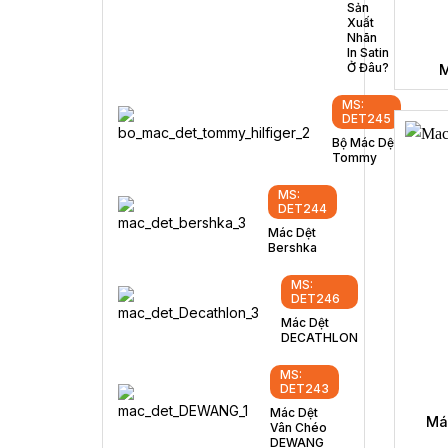
Sản
Xuất
Nhãn
In Satin
Ở Đâu?
M
MS:
DET245
Bộ Mác Dệt
Tommy
MS:
DET244
Mác Dệt
Bershka
MS:
DET246
Mác Dệt
DECATHLON
MS:
DET243
Mác Dệt
Má
Vân Chéo
DEWANG