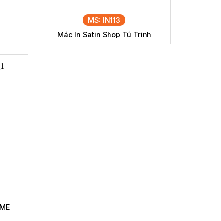
MS: IN113
Mác In Satin Shop Tú Trinh
RME