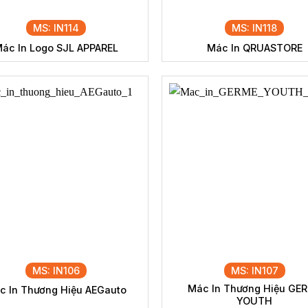
MS: IN114
MS: IN118
ác In Logo SJL APPAREL
Mác In QRUASTORE
MS: IN106
MS: IN107
Mác In Thương Hiệu GE
c In Thương Hiệu AEGauto
YOUTH