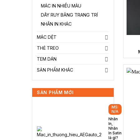
MÁC IN NHIỀU MÀU
DÂY RUY BĂNG TRANG TRÍ
NHÃN IN KHÁC
MÁC DỆT
THẺ TREO
TEM DÁN
SẢN PHẨM KHÁC
SẢN PHẨM MỚI
MS:
N/A
Nhãn
In,
Nhãn
In Satin
là gì?