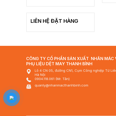
LIÊN HỆ ĐẶT HÀNG
CÔNG TY CỔ PHẦN SẢN XUẤT NHÃN MÁC 
PHỤ LIỆU DỆT MAY THANH BÌNH
Lô 4 CN 05, đường CN1, Cụm Công nghiệp Từ Liê
Hà Nội
0904.118.061 (Mr. Tân)
quanly@nhanmacthanhbinh.com