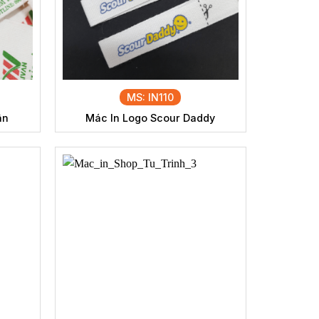
MS: IN110
ân
Mác In Logo Scour Daddy