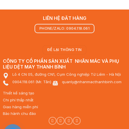
LIÊN HỆ ĐĂT HÀNG
PHONE/ZALO: 0904.118.061
ĐỂ LẠI THÔNG TIN
CÔNG TY CỔ PHẦN SẢN XUẤT NHÃN MÁC VÀ PHỤ
LIỆU DỆT MAY THANH BÌNH
Lô 4 CN 05, đường CN1, Cụm Công nghiệp Từ Liêm - Hà Nội
0904.118.061 (Mr. Tân)
quanly@nhanmacthanhbinh.com
Thiết kế sáng tạo
Chi phí thấp nhất
Giao hàng miễn phí
Bảo hành chu đáo