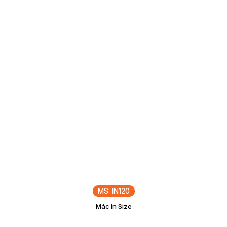
MS: IN120
Mác In Size