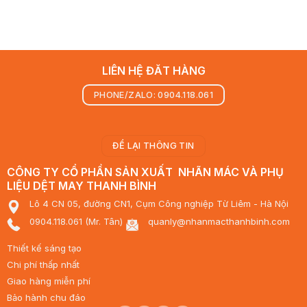
LIÊN HỆ ĐĂT HÀNG
PHONE/ZALO: 0904.118.061
ĐỂ LẠI THÔNG TIN
CÔNG TY CỔ PHẦN SẢN XUẤT NHÃN MÁC VÀ PHỤ
LIỆU DỆT MAY THANH BÌNH
Lô 4 CN 05, đường CN1, Cụm Công nghiệp Từ Liêm - Hà Nội
0904.118.061 (Mr. Tân)
quanly@nhanmacthanhbinh.com
Thiết kế sáng tạo
Chi phí thấp nhất
Giao hàng miễn phí
Bảo hành chu đáo